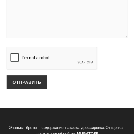
Эпаньол-бретон - содержание, натаска, дрессировка. От щенка -
до охотничьей собаки.
MURATOFF