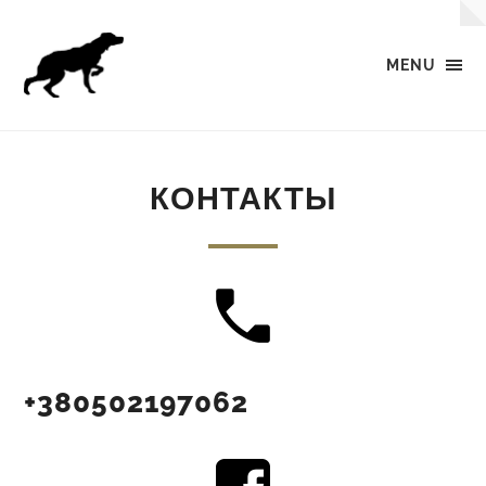
MENU
Эпаньол-
бретон
-
дрессировка,
натаска,
КОНТАКТЫ
охота
+380502197062